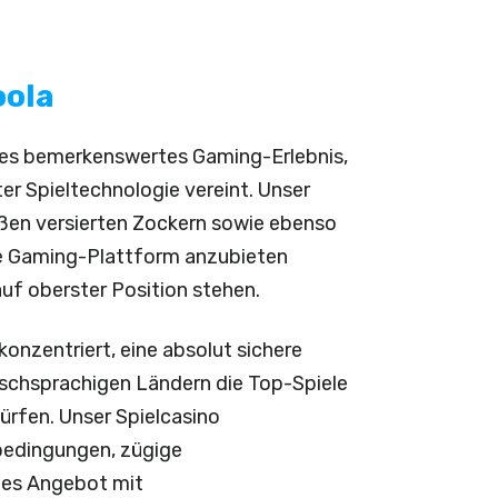
oola
iges bemerkenswertes Gaming-Erlebnis,
r Spieltechnologie vereint. Unser
ßen versierten Zockern sowie ebenso
he Gaming-Plattform anzubieten
auf oberster Position stehen.
konzentriert, eine absolut sichere
tschsprachigen Ländern die Top-Spiele
ürfen. Unser Spielcasino
sbedingungen, zügige
ßes Angebot mit