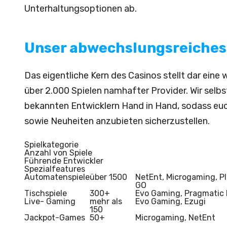
Unterhaltungsoptionen ab.
Unser abwechslungsreiches 
Das eigentliche Kern des Casinos stellt dar ein
über 2.000 Spielen namhafter Provider. Wir selbst
bekannten Entwicklern Hand in Hand, sodass eu
sowie Neuheiten anzubieten sicherzustellen.
Spielkategorie
Anzahl von Spiele
Führende Entwickler
Spezialfeatures
Automatenspiele
über 1500
NetEnt, Microgaming, Pl
GO
Tischspiele
300+
Evo Gaming, Pragmatic 
Live- Gaming
mehr als
Evo Gaming, Ezugi
150
Jackpot-Games
50+
Microgaming, NetEnt