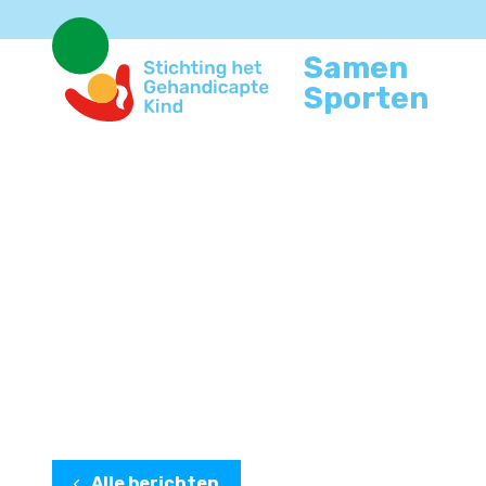
Samen
Sporten
Alle berichten