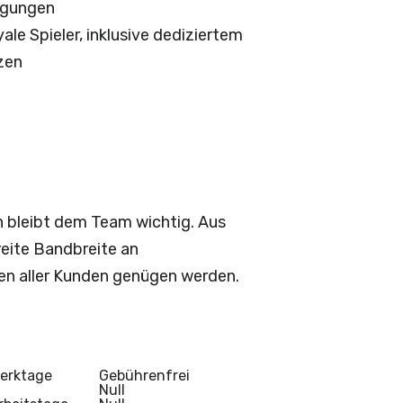
ngungen
le Spieler, inklusive dediziertem
zen
en bleibt dem Team wichtig. Aus
reite Bandbreite an
en aller Kunden genügen werden.
Werktage
Gebührenfrei
Null