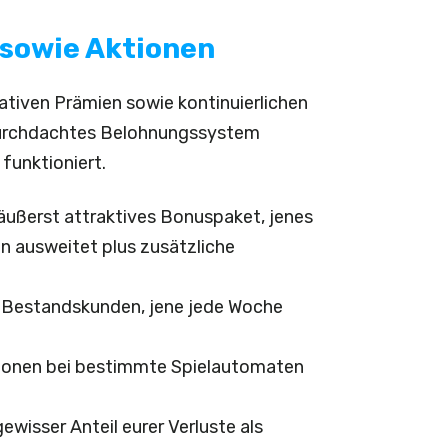
sowie Aktionen
ativen Prämien sowie kontinuierlichen
durchdachtes Belohnungssystem
funktioniert.
äußerst attraktives Bonuspaket, jenes
en ausweitet plus zusätzliche
 Bestandskunden, jene jede Woche
onen bei bestimmte Spielautomaten
ewisser Anteil eurer Verluste als